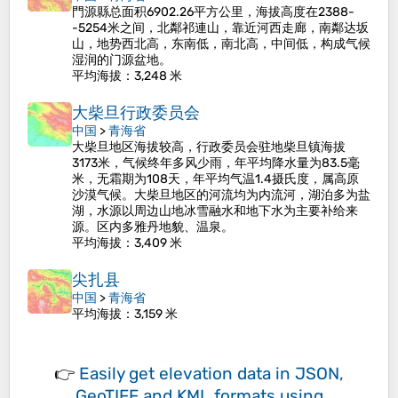
門源縣总面积6902.26平方公里，海拔高度在2388-
-5254米之间，北鄰祁連山，靠近河西走廊，南鄰达坂
山，地势西北高，东南低，南北高，中间低，构成气候
湿润的门源盆地。
平均海拔
：3,248 米
大柴旦行政委员会
中国
>
青海省
大柴旦地区海拔较高，行政委员会驻地柴旦镇海拔
3173米，气候终年多风少雨，年平均降水量为83.5毫
米，无霜期为108天，年平均气温1.4摄氏度，属高原
沙漠气候。大柴旦地区的河流均为内流河，湖泊多为盐
湖，水源以周边山地冰雪融水和地下水为主要补给来
源。区内多雅丹地貌、温泉。
平均海拔
：3,409 米
尖扎县
中国
>
青海省
平均海拔
：3,159 米
👉
Easily
get elevation data in JSON,
GeoTIFF and KML formats
using