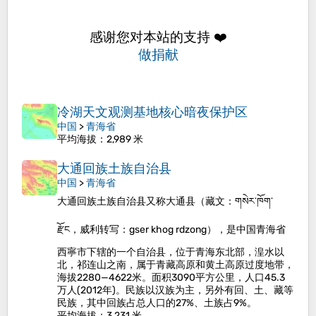
感谢您对本站的支持 ❤️
做捐献
冷湖天文观测基地核心暗夜保护区
中国
>
青海省
平均海拔
：2,989 米
大通回族土族自治县
中国
>
青海省
大通回族土族自治县又称大通县（藏文：གསེར་ཁོག་
རྫོང，威利转写：gser khog rdzong），是中国青海省
西寧市下辖的一个自治县，位于青海东北部，湟水以
北，祁连山之南，属于青藏高原和黄土高原过度地带，
海拔2280—4622米。面积3090平方公里，人口45.3
万人(2012年)。民族以汉族为主，另外有回、土、藏等
民族，其中回族占总人口的27%、土族占9%。
平均海拔
：3,231 米