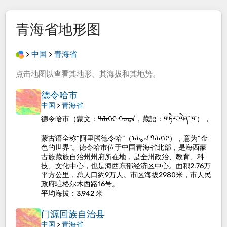
青海省
地形图
>
中国
>
青海省
点击
地图
以查看其
地形
、其
海拔
和其
地势
。
德令哈市
中国
>
青海省
德令哈市（蒙文：ᠳᠡᠯᠡᠬᠡᠢ ᠬᠣᠲᠠ，藏語：གཏེར་ལེན་ཁ་），
蒙古语全称“阿里腾德令哈”（ᠠᠯᠲᠠᠨ ᠳᠡᠯᠡᠬᠡᠢ），意为“金
色的世界”。德令哈市位于中国青海省北部，是海西蒙
古族藏族自治州州府所在地，是全州政治、教育、科
技、文化中心，也是海西东部经济区中心。面积2.76万
平方公里，总人口約9万人。市区海拔2980米，市人民
政府駐格尔木西路16号。
平均海拔
：3,942 米
门源回族自治县
中国
>
青海省