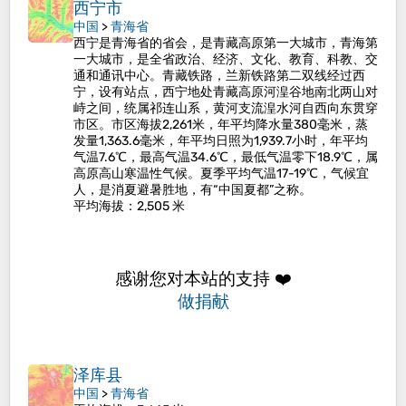
西宁市
中国
>
青海省
西宁是青海省的省会，是青藏高原第一大城市，青海第
一大城市，是全省政治、经济、文化、教育、科教、交
通和通讯中心。青藏铁路，兰新铁路第二双线经过西
宁，设有站点，西宁地处青藏高原河湟谷地南北两山对
峙之间，统属祁连山系，黄河支流湟水河自西向东贯穿
市区。市区海拔2,261米，年平均降水量380毫米，蒸
发量1,363.6毫米，年平均日照为1,939.7小时，年平均
气温7.6℃，最高气温34.6℃，最低气温零下18.9℃，属
高原高山寒温性气候。夏季平均气温17-19℃，气候宜
人，是消夏避暑胜地，有“中国夏都”之称。
平均海拔
：2,505 米
感谢您对本站的支持 ❤️
做捐献
泽库县
中国
>
青海省