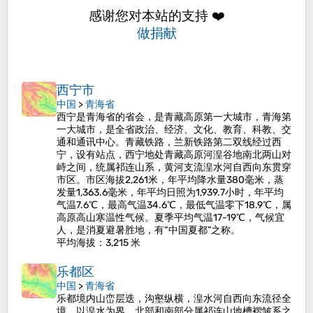
感谢您对本站的支持 ❤️
做捐献
西宁市
中国
>
青海省
西宁是青海省的省会，是青藏高原第一大城市，青海第
一大城市，是全省政治、经济、文化、教育、科教、交
通和通讯中心。青藏铁路，兰新铁路第二双线经过西
宁，设有站点，西宁地处青藏高原河湟谷地南北两山对
峙之间，统属祁连山系，黄河支流湟水河自西向东贯穿
市区。市区海拔2,261米，年平均降水量380毫米，蒸
发量1,363.6毫米，年平均日照为1,939.7小时，年平均
气温7.6℃，最高气温34.6℃，最低气温零下18.9℃，属
高原高山寒温性气候。夏季平均气温17-19℃，气候宜
人，是消夏避暑胜地，有“中国夏都”之称。
平均海拔
：3,215 米
乐都区
中国
>
青海省
乐都境内山峦层迭，沟壑纵横，湟水河自西向东流径全
境。以湟水为界，北部和南部分属祁连山地槽褶皱系之