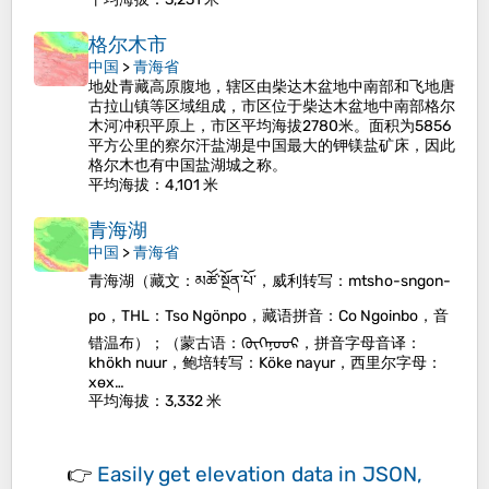
格尔木市
中国
>
青海省
地处青藏高原腹地，辖区由柴达木盆地中南部和飞地唐
古拉山镇等区域组成，市区位于柴达木盆地中南部格尔
木河冲积平原上，市区平均海拔2780米。面积为5856
平方公里的察尔汗盐湖是中国最大的钾镁盐矿床，因此
格尔木也有中国盐湖城之称。
平均海拔
：4,101 米
青海湖
中国
>
青海省
青海湖（藏文：མཚོ་སྔོན་པོ་，威利转写：mtsho-sngon-
po，THL：Tso Ngönpo，藏语拼音：Co Ngoinbo，音
错温布）；（蒙古语：ᠬᠦᠬᠡᠨᠦᠦᠷ，拼音字母音译：
khökh nuur，鲍培转写：Köke naγur，西里尔字母：
хөх…
平均海拔
：3,332 米
👉
Easily
get elevation data in JSON,