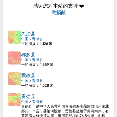
感谢您对本站的支持 ❤️
做捐献
久治县
中国
>
青海省
平均海拔
：4,126 米
称多县
中国
>
青海省
平均海拔
：4,559 米
囊谦县
中国
>
青海省
平均海拔
：4,528 米
贵德县
中国
>
青海省
贵德县，是中华人民共和国青海省海南藏族自治州东北
部的一个县，县治河陰鎮，贵德县坐落于黄河南岸，有
黄河清大桥连接两岸，黄河流经境内76.8公里。面积