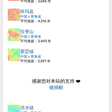
平均海拔
：3,645 米
班玛县
中国
>
青海省
平均海拔
：4,216 米
拉脊山
中国
>
青海省
平均海拔
：3,493 米
瞿昙镇
中国
>
青海省
平均海拔
：2,597 米
感谢您对本站的支持 ❤️
做捐献
洪水镇