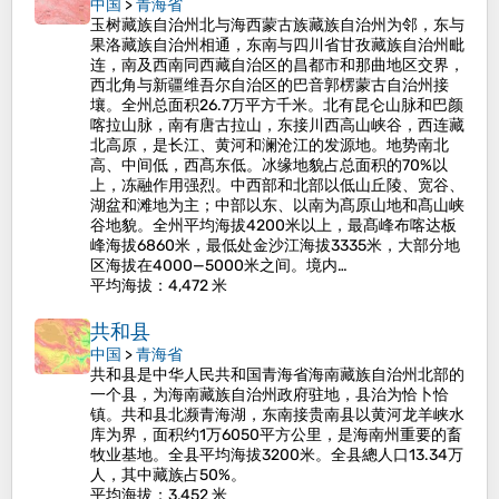
中国
>
青海省
玉树藏族自治州北与海西蒙古族藏族自治州为邻，东与
果洛藏族自治州相通，东南与四川省甘孜藏族自治州毗
连，南及西南同西藏自治区的昌都市和那曲地区交界，
西北角与新疆维吾尔自治区的巴音郭楞蒙古自治州接
壤。全州总面积26.7万平方千米。北有昆仑山脉和巴颜
喀拉山脉，南有唐古拉山，东接川西高山峡谷，西连藏
北高原，是长江、黄河和澜沧江的发源地。地势南北
高、中间低，西髙东低。冰缘地貌占总面积的70%以
上，冻融作用强烈。中西部和北部以低山丘陵、宽谷、
湖盆和滩地为主；中部以东、以南为髙原山地和髙山峡
谷地貌。全州平均海拔4200米以上，最髙峰布喀达板
峰海拔6860米，最低处金沙江海拔3335米，大部分地
区海拔在4000—5000米之间。境内…
平均海拔
：4,472 米
共和县
中国
>
青海省
共和县是中华人民共和国青海省海南藏族自治州北部的
一个县，为海南藏族自治州政府驻地，县治为恰卜恰
镇。共和县北濒青海湖，东南接贵南县以黄河龙羊峡水
库为界，面积约1万6050平方公里，是海南州重要的畜
牧业基地。全县平均海拔3200米。全县總人口13.34万
人，其中藏族占50%。
平均海拔
：3,452 米