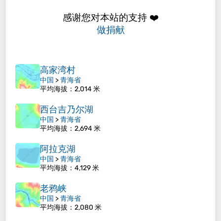
感谢您对本站的支持 ❤️
做捐献
高家湾村
中国
>
青海省
平均海拔
：2,014 米
西台吉乃尔湖
中国
>
青海省
平均海拔
：2,694 米
阿拉克湖
中国
>
青海省
平均海拔
：4,129 米
老鸦峡
中国
>
青海省
平均海拔
：2,080 米