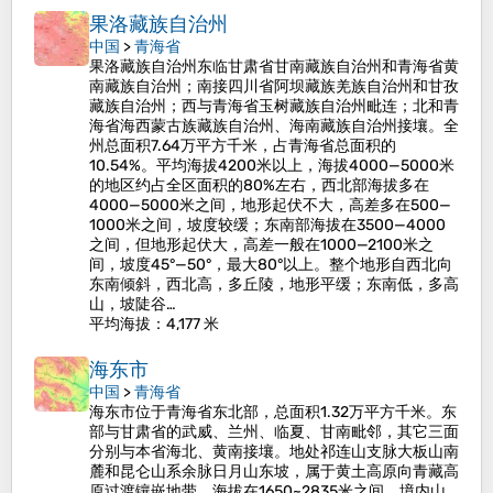
果洛藏族自治州
中国
>
青海省
果洛藏族自治州东临甘肃省甘南藏族自治州和青海省黄
南藏族自治州；南接四川省阿坝藏族羌族自治州和甘孜
藏族自治州；西与青海省玉树藏族自治州毗连；北和青
海省海西蒙古族藏族自治州、海南藏族自治州接壤。全
州总面积7.64万平方千米，占青海省总面积的
10.54%。平均海拔4200米以上，海拔4000—5000米
的地区约占全区面积的80%左右，西北部海拔多在
4000—5000米之间，地形起伏不大，高差多在500—
1000米之间，坡度较缓；东南部海拔在3500—4000
之间，但地形起伏大，高差一般在1000—2100米之
间，坡度45°—50°，最大80°以上。整个地形自西北向
东南倾斜，西北高，多丘陵，地形平缓；东南低，多高
山，坡陡谷…
平均海拔
：4,177 米
海东市
中国
>
青海省
海东市位于青海省东北部，总面积1.32万平方千米。东
部与甘肃省的武威、兰州、临夏、甘南毗邻，其它三面
分别与本省海北、黄南接壤。地处祁连山支脉大板山南
麓和昆仑山系余脉日月山东坡，属于黄土高原向青藏高
原过渡镶嵌地带，海拔在1650~2835米之间。境内山