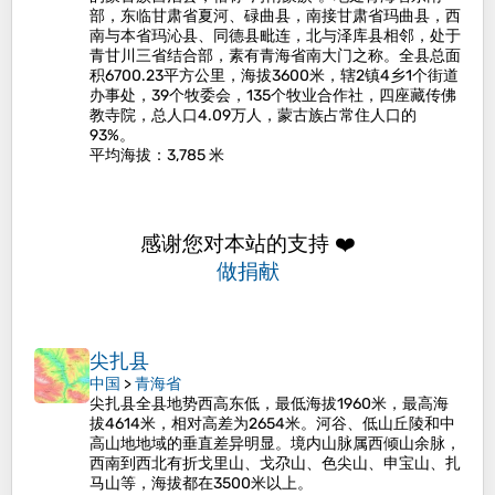
部，东临甘肃省夏河、碌曲县，南接甘肃省玛曲县，西
南与本省玛沁县、同德县毗连，北与泽库县相邻，处于
青甘川三省结合部，素有青海省南大门之称。全县总面
积6700.23平方公里，海拔3600米，辖2镇4乡1个街道
办事处，39个牧委会，135个牧业合作社，四座藏传佛
教寺院，总人口4.09万人，蒙古族占常住人口的
93%。
平均海拔
：3,785 米
感谢您对本站的支持 ❤️
做捐献
尖扎县
中国
>
青海省
尖扎县全县地势西高东低，最低海拔1960米，最高海
拔4614米，相对高差为2654米。河谷、低山丘陵和中
高山地地域的垂直差异明显。境内山脉属西倾山余脉，
西南到西北有折戈里山、戈尕山、色尖山、申宝山、扎
马山等，海拔都在3500米以上。