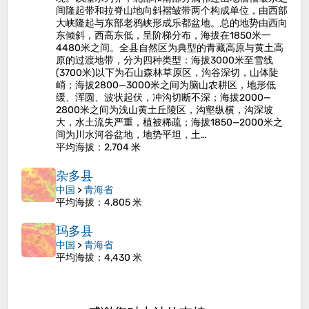
间隆起带和拉脊山地向斜褶皱带两个构成单位，由西部
大峡隆起与东部老鸦峡形成乐都盆地。总的地势由西向
东倾斜，西高东低，呈阶梯分布，海拔在1850米一
4480米之间。全县自然区为典型的青藏高原与黄土高
原的过渡地带，分为四种类型：海拔3000米至雪线
(3700米)以下为石山森林草原区，沟谷深切，山体陡
峭；海拔2800—3000米之间为脑山农耕区，地形低
缓、浑圆、波状起伏，冲沟切断不深；海拔2000—
2800米之间为浅山黄土丘陵区，沟壑纵横，沟深坡
大，水土流失严重，植被稀疏；海拔1850—2000米之
间为川水河谷盆地，地势平坦，土…
平均海拔
：2,704 米
杂多县
中国
>
青海省
平均海拔
：4,805 米
玛多县
中国
>
青海省
平均海拔
：4,430 米