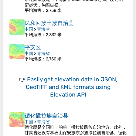
峦起伏，沟整纵横。
平均海拔
：2,758 米
民和回族土族自治县
中国
>
青海省
平均海拔
：2,332 米
平安区
中国
>
青海省
平均海拔
：2,750 米
👉
Easily
get elevation data in JSON,
GeoTIFF and KML formats
using
Elevation API
循化撒拉族自治县
中国
>
青海省
循化縣是全国唯一的单一撒拉族民族自治地方。此外，
甘肃省还设有积石山保安族东乡族撒拉族自治县。循化