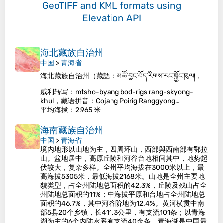
GeoTIFF and KML formats
using
Elevation API
海北藏族自治州
中国
>
青海省
海北藏族自治州（藏語：མཚོ་བྱང་བོད་རིགས་རང་སྐྱོང་ཁུལ།，
威利转写：mtsho-byang bod-rigs rang-skyong-
khul，藏语拼音：Cojang Poirig Ranggyong…
平均海拔
：2,965 米
海南藏族自治州
中国
>
青海省
境内地形以山地为主，四周环山，西部與西南部有鄂拉
山。盆地居中，高原丘陵和河谷台地相间其中，地势起
伏较大，复杂多样。全州平均海拔在3000米以上，最
高海拔5305米，最低海拔2168米。山地是全州主要地
貌类型，占全州陆地总面积的42.3%，丘陵及残山占全
州陆地总面积的11%；中海拔平原和台地占全州陆地总
面积的46.7%，其中河谷阶地为12.4%。黄河横贯中南
部5县20个乡镇，长411.3公里，有支流101条；以青海
湖为主的6个内陆水系有支流40余条。青海湖是中国最