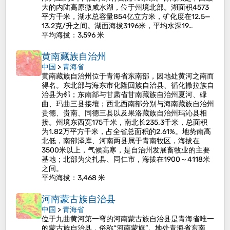
大的内陆高原微咸水湖，位于州境北部。湖面积4573
平方千米，湖水总容量854亿立方米，矿化度在12.5—
13.2克/升之间。湖面海拔3196米，平均水深19…
平均海拔
：3,596 米
黄南藏族自治州
中国
>
青海省
黄南藏族自治州位于青海省东南部，因地处黄河之南而
得名。东北部与海东市化隆回族自治县、循化撒拉族自
治县为邻；东南部与甘肃省甘南藏族自治州夏河、碌
曲、玛曲三县接壤；西北西南部分别与海南藏族自治州
贵德、贵南、同德三县以及果洛藏族自治州玛沁县相
接。州境东西宽175千米，南北长235.3千米，总面积
为1.82万平方千米，占全省总面积的2.61%。地势南高
北低，南部泽库、河南两县属于青南牧区，海拔在
3500米以上，气候高寒，是自治州发展畜牧业的主要
基地；北部为尖扎县、同仁市，海拔在1900～4118米
之间。
平均海拔
：3,468 米
河南蒙古族自治县
中国
>
青海省
位于九曲黄河第一弯的河南蒙古族自治县是青海省唯一
的蒙古族自治县，俗称“河南蒙旗”。地处青海省东南