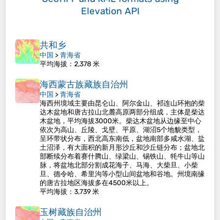
Elevation API
共和乡
中国
>
青海省
平均海拔
：2,378 米
海西蒙古族藏族自治州
中国
>
青海省
海西州境域主要由昆仑山、阿尔金山、祁连山环抱的柴
达木盆地和唐古拉山北麓高原两部分组成，主体是柴达
木盆地，平均海拔3000米。柴达木盆地从边缘至中心
依次为高山、丘陵、戈壁、平原、湖沼5个地貌类型，
呈环带状分布，西北高东南低，盆地南部多咸水湖、盐
土沼泽，有大面积的新月形沙丘和沙丘链分布；盆地北
部断续分布着赛什腾山、绿梁山、锡铁山、牦牛山等山
脉，将盆地北部分割成花海子、马海、大柴旦、小柴
旦、德令哈、希里沟等小型山间盆地和谷地。州境南缘
的唐古拉地区海拔多在4500米以上。
平均海拔
：3,739 米
玉树藏族自治州