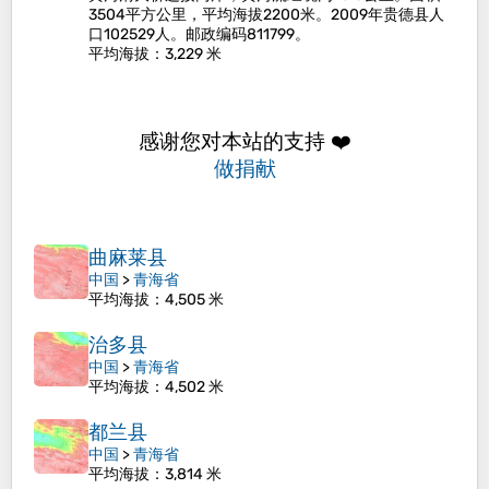
3504平方公里，平均海拔2200米。2009年贵德县人
口102529人。邮政编码811799。
平均海拔
：3,229 米
感谢您对本站的支持 ❤️
做捐献
曲麻莱县
中国
>
青海省
平均海拔
：4,505 米
治多县
中国
>
青海省
平均海拔
：4,502 米
都兰县
中国
>
青海省
平均海拔
：3,814 米