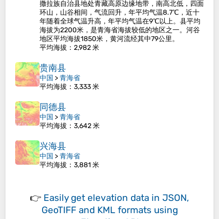
撒拉族自治县地处青藏高原边缘地带，南高北低，四面
环山，山谷相间，气流回升，年平均气温8.7℃，近十
年随着全球气温升高，年平均气温在9℃以上。县平均
海拔为2200米，是青海省海拔较低的地区之一。河谷
地区平均海拔1850米，黄河流经其中79公里。
平均海拔
：2,982 米
贵南县
中国
>
青海省
平均海拔
：3,333 米
同德县
中国
>
青海省
平均海拔
：3,642 米
兴海县
中国
>
青海省
平均海拔
：3,881 米
👉
Easily
get elevation data in JSON,
GeoTIFF and KML formats
using