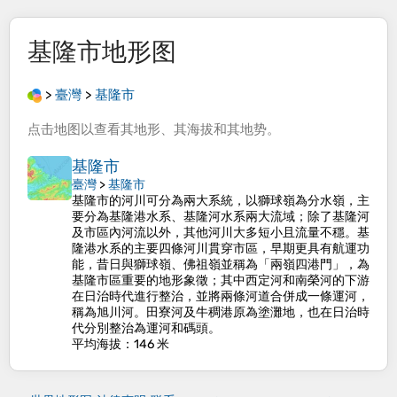
基隆市
地形图
>
臺灣
>
基隆市
点击
地图
以查看其
地形
、其
海拔
和其
地势
。
基隆市
臺灣
>
基隆市
基隆市的河川可分為兩大系統，以獅球嶺為分水嶺，主
要分為基隆港水系、基隆河水系兩大流域；除了基隆河
及市區內河流以外，其他河川大多短小且流量不穩。基
隆港水系的主要四條河川貫穿市區，早期更具有航運功
能，昔日與獅球嶺、佛祖嶺並稱為「兩嶺四港門」，為
基隆市區重要的地形象徵；其中西定河和南榮河的下游
在日治時代進行整治，並將兩條河道合併成一條運河，
稱為旭川河。田寮河及牛稠港原為塗灘地，也在日治時
代分別整治為運河和碼頭。
平均海拔
：146 米