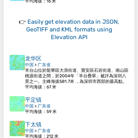
平均海拔
：16 米
👉
Easily
get elevation data in JSON,
GeoTIFF and KML formats
using
Elevation API
龙华区
中国
>
广东省
羊台山位於龍華區大浪街道、寶安區石岩街道、南山區
桃源街道之間，於2004年「羊台疊翠」被評為深圳八
景之一。主峰海拔581.7米 ，為深圳市西部的最高點。
平均海拔
：67 米
平定镇
中国
>
广东省
平均海拔
：59 米
下太镇
中国
>
广东省
平均海拔
：212 米