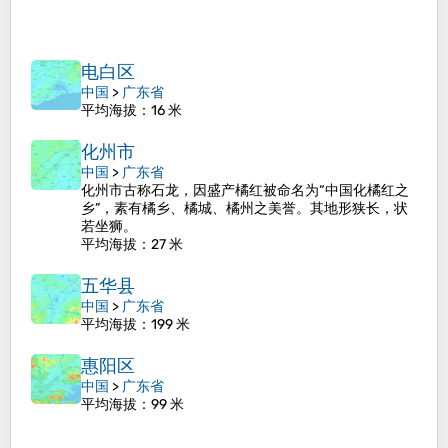
电白区
中国
>
广东省
平均海拔
：16 米
化州市
中国
>
广东省
化州市古称石龙，因盛产橘红被命名为“中国化橘红之
乡”，素有橘乡、橘城、橘州之美誉。其地形狭长，状
若坐狮。
平均海拔
：27 米
五华县
中国
>
广东省
平均海拔
：199 米
惠阳区
中国
>
广东省
平均海拔
：99 米