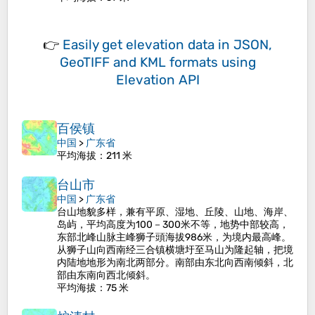
👉
Easily
get elevation data in JSON,
GeoTIFF and KML formats
using
Elevation API
百侯镇
中国
>
广东省
平均海拔
：211 米
台山市
中国
>
广东省
台山地貌多样，兼有平原、湿地、丘陵、山地、海岸、
岛屿，平均高度为100－300米不等，地势中部较高，
东部北峰山脉主峰狮子頭海拔986米，为境内最高峰。
从狮子山向西南经三合镇横塘圩至马山为隆起轴，把境
内陆地地形为南北两部分。南部由东北向西南倾斜，北
部由东南向西北倾斜。
平均海拔
：75 米