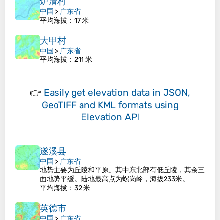
炉清村
中国
>
广东省
平均海拔
：17 米
大甲村
中国
>
广东省
平均海拔
：211 米
👉
Easily
get elevation data in JSON,
GeoTIFF and KML formats
using
Elevation API
遂溪县
中国
>
广东省
地势主要为丘陵和平原。其中东北部有低丘陵，其余三
面地势平缓。陆地最高点为螺岗岭，海拔233米。
平均海拔
：32 米
英德市
中国
>
广东省