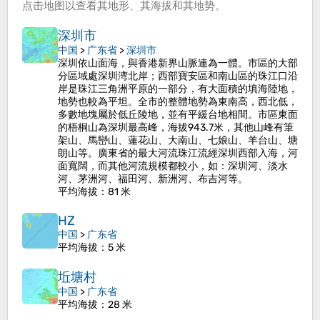
点击
地图
以查看其
地形
、其
海拔
和其
地势
。
深圳市
中国
>
广东省
>
深圳市
深圳依山面海，與香港新界山脈連為一體。市區的大部
分區域處深圳湾北岸；西部寶安區和南山區的珠江口沿
岸是珠江三角洲平原的一部分，有大面積的填海陸地，
地勢也較為平坦。全市的整體地勢為東南高，西北低，
多數地塊屬於低丘陵地，並有平緩台地相間。市區東面
的梧桐山為深圳最高峰，海拔943.7米，其他山峰有筆
架山、馬巒山、蓮花山、大南山、七娘山、羊台山、塘
朗山等。廣東省的最大河流珠江流經深圳西部入海，河
面寬闊，而其他河流規模都較小，如：深圳河、淡水
河、茅洲河、福田河、新洲河、布吉河等。
平均海拔
：81 米
HZ
中国
>
广东省
平均海拔
：5 米
坵塘村
中国
>
广东省
平均海拔
：28 米