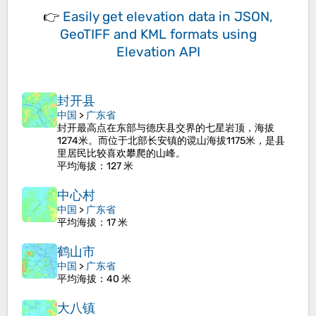
👉
Easily
get elevation data in JSON,
GeoTIFF and KML formats
using
Elevation API
封开县
中国
>
广东省
封开最高点在东部与德庆县交界的七星岩顶，海拔
1274米。而位于北部长安镇的谠山海拔1175米，是县
里居民比较喜欢攀爬的山峰。
平均海拔
：127 米
中心村
中国
>
广东省
平均海拔
：17 米
鹤山市
中国
>
广东省
平均海拔
：40 米
大八镇