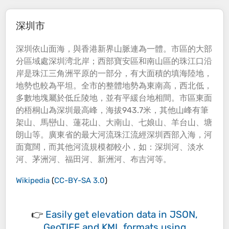
深圳市
深圳依山面海，與香港新界山脈連為一體。市區的大部
分區域處深圳湾北岸；西部寶安區和南山區的珠江口沿
岸是珠江三角洲平原的一部分，有大面積的填海陸地，
地勢也較為平坦。全市的整體地勢為東南高，西北低，
多數地塊屬於低丘陵地，並有平緩台地相間。市區東面
的梧桐山為深圳最高峰，
海拔943
.7米，其他山峰有筆
架山、馬巒山、蓮花山、大南山、七娘山、羊台山、塘
朗山等。廣東省的最大河流珠江流經深圳西部入海，河
面寬闊，而其他河流規模都較小，如：深圳河、淡水
河、茅洲河、福田河、新洲河、布吉河等。
Wikipedia
(
CC-BY-SA 3.0
)
👉
Easily
get elevation data in JSON,
GeoTIFF and KML formats
using