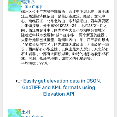
端州区
中国
>
广东省
端州区位于广东省中部偏西，西江中下游北岸，属于珠
江三角洲经济区范围，是肇庆市政治、经济、文化中
心。南临西江，北靠北岭山，东邻鼎湖山，西与高要区
小湘镇接壤。处于东经112°23′—34′，北纬23°2′—11′之
间，西江贯穿其中，区内本有大量小型湖塘分布城区，
随着近年城市发展和“城市往东移”、两个新区的建设，
大部分池塘已被覆盖。端州区因山、湖、江三者而形成
了呈狭长型的市区，区内北部为北岭山，为南岭的一部
份，西南部有小型丘陵，以象山最为人所知，东北部有
石山岩群，中部有大面积湖塘。独特的地形地貌形成石
林、溶洞、孤峰等地貌，如市区的七星岩等。
平均海拔
：99 米
👉
Easily
get elevation data in JSON,
GeoTIFF and KML formats
using
Elevation API
土村