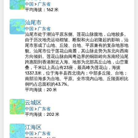
中国
>
广东省
平均海拔
：162 米
汕尾市
中国
>
广东省
汕尾市处于潮汕平原东侧、莲花山脉腹地，山地较多。
由于历次地壳运动褶皱、断裂和火山岩隆起的影响，汕
尾市形成了山地、丘陵、台地、平原兼有的复杂地形地
貌。汕尾市位于莲花山南麓，其山脉走势为东北向西南
方向倾斜。莲花山脉由闽粤边界的铜鼓岭向东南经汕尾
跨惠阳到香港附近入海。地形为北部高丘山地，山峦重
叠，千米以上高山有23座，最高峰为莲花山，海拔
1337.3米，位于海丰县西北境内；中部多丘陵、台地；
南部沿海多为台地、平原。全市境内山地、丘陵面积比
例约占总面积的43.7%。
平均海拔
：20 米
云城区
中国
>
广东省
平均海拔
：202 米
江海区
中国
>
广东省