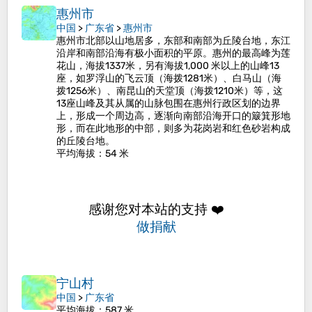
惠州市
中国
>
广东省
>
惠州市
惠州市北部以山地居多，东部和南部为丘陵台地，东江
沿岸和南部沿海有极小面积的平原。惠州的最高峰为莲
花山，海拔1337米，另有海拔1,000 米以上的山峰13
座，如罗浮山的飞云顶（海拨1281米）、白马山（海
拨1256米）、南昆山的天堂顶（海拨1210米）等，这
13座山峰及其从属的山脉包围在惠州行政区划的边界
上，形成一个周边高，逐渐向南部沿海开口的簸箕形地
形，而在此地形的中部，则多为花岗岩和红色砂岩构成
的丘陵台地。
平均海拔
：54 米
感谢您对本站的支持 ❤️
做捐献
宁山村
中国
>
广东省
平均海拔
：587 米