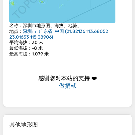
名称
：
深圳市
地形图、海拔、地势。
地点
：
深圳市, 广东省, 中国
(
21.82136 113.68052
23.01653 115.38906
)
平均海拔
：30 米
最低海拔
：-8 米
最高海拔
：1,079 米
感谢您对本站的支持 ❤️
做捐献
其他地形图