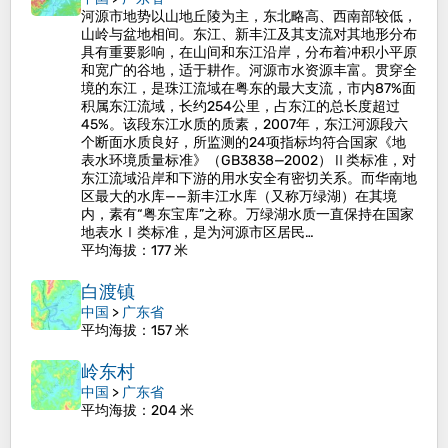
河源市地势以山地丘陵为主，东北略高、西南部较低，
山岭与盆地相间。东江、新丰江及其支流对其地形分布
具有重要影响，在山间和东江沿岸，分布着冲积小平原
和宽广的谷地，适于耕作。河源市水资源丰富。贯穿全
境的东江，是珠江流域在粤东的最大支流，市内87%面
积属东江流域，长约254公里，占东江的总长度超过
45%。该段东江水质的质素，2007年，东江河源段六
个断面水质良好，所监测的24项指标均符合国家《地
表水环境质量标准》（GB3838—2002）Ⅱ类标准，对
东江流域沿岸和下游的用水安全有密切关系。而华南地
区最大的水库——新丰江水库（又称万绿湖）在其境
内，素有“粤东宝库”之称。万绿湖水质一直保持在国家
地表水Ⅰ类标准，是为河源市区居民…
平均海拔
：177 米
白渡镇
中国
>
广东省
平均海拔
：157 米
岭东村
中国
>
广东省
平均海拔
：204 米