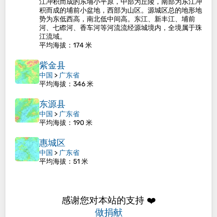
江冲积而成的东埔小平原，中部为丘陵，南部为东江冲
积而成的埔前小盆地，西部为山区。源城区总的地形地
势为东低西高，南北低中间高。东江、新丰江、埔前
河、七磜河、香车河等河流流经源城境内，全境属于珠
江流域。
平均海拔
：174 米
紫金县
中国
>
广东省
平均海拔
：346 米
东源县
中国
>
广东省
平均海拔
：190 米
惠城区
中国
>
广东省
平均海拔
：51 米
感谢您对本站的支持 ❤️
做捐献