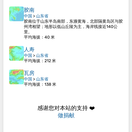
胶南
中国
>
山东省
胶南位于山东半岛南部，东濒黄海，北部隔黄岛区与胶
州湾相望；地形以低山丘陵为主，海岸线接近140公
里。
平均海拔
：40 米
人寿
中国
>
山东省
平均海拔
：212 米
瓦房
中国
>
山东省
平均海拔
：138 米
感谢您对本站的支持 ❤️
做捐献