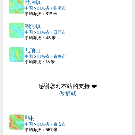
野店镇
中国
>
山东省
>
临沂市
平均海拔
：319 米
潮河镇
中国
>
山东省
>
日照市
平均海拔
：43 米
九顶山
中国
>
山东省
>
青岛市
平均海拔
：16 米
感谢您对本站的支持 ❤️
做捐献
勤村
中国
>
山东省
>
泰安市
平均海拔
：557 米