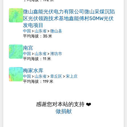
微山鑫能光伏电力有限公司微山采煤沉陷
区光伏领跑技术基地鑫能傅村50MW光伏
发电项目
中国
>
山东省
>
微山县
平均海拔
：35 米
南宫
中国
>
山东省
>
潍坊市
平均海拔
：11 米
梅家水库
中国
>
山东省
>
章丘区
>
宋上庄
平均海拔
：119 米
感谢您对本站的支持 ❤️
做捐献