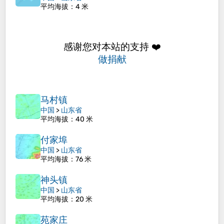
平均海拔
：4 米
感谢您对本站的支持 ❤️
做捐献
马村镇
中国
>
山东省
平均海拔
：40 米
付家埠
中国
>
山东省
平均海拔
：76 米
神头镇
中国
>
山东省
平均海拔
：20 米
苑家庄