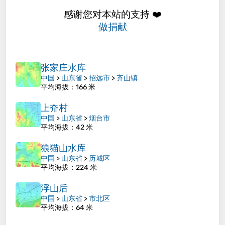
感谢您对本站的支持 ❤️
做捐献
张家庄水库
中国
>
山东省
>
招远市
>
齐山镇
平均海拔
：166 米
上夼村
中国
>
山东省
>
烟台市
平均海拔
：42 米
狼猫山水库
中国
>
山东省
>
历城区
平均海拔
：224 米
浮山后
中国
>
山东省
>
市北区
平均海拔
：64 米