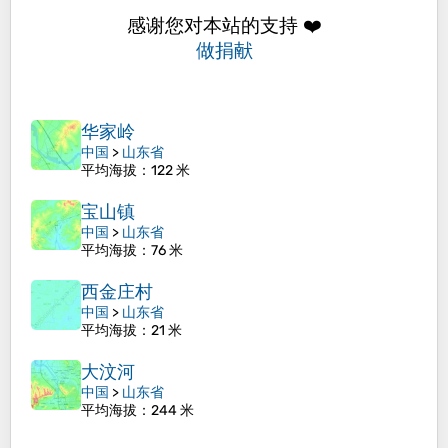
感谢您对本站的支持 ❤️
做捐献
华家岭
中国
>
山东省
平均海拔
：122 米
宝山镇
中国
>
山东省
平均海拔
：76 米
西金庄村
中国
>
山东省
平均海拔
：21 米
大汶河
中国
>
山东省
平均海拔
：244 米