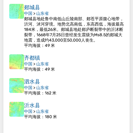
郯城县
中国
>
山东省
郯城县地处鲁中南低山丘陵南部、郯苍平原腹心地带，
沂河、沭河穿境。地势北高南低，东高西低，海拔最高
184米，最低26米。郯城县地处郯庐断裂带中的沂沭断
裂带，1668年7月25日曾经发生震级为Ms8.5的郯城大
地震，造成约43,000至50,000人丧生。
平均海拔
：49 米
齐都镇
中国
>
山东省
平均海拔
：49 米
泗水县
中国
>
山东省
平均海拔
：162 米
沂水县
中国
>
山东省
平均海拔
：180 米