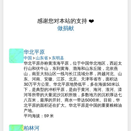
感谢您对本站的支持 ❤️
做捐献
华北平原
中国
>
山东省
>
东明县
华北平原亦称黄淮海平原，位于中国华北地区，西起太
行山和伏牛山，东到黄海、渤海和山东丘陵，北依燕
山，南至大别山区一线与长江流域分界，跨越河北、山
东、河南、安徽、江苏、北京、天津等省市，面积达
30万平方公里。华北平原地势低平，多在海拔50米以
下，是典型的冲积平原，是由于黄河、海河、淮河、滦
河等所带的大量泥沙沉积所致，多数地方的沉积厚达七
八百米，最厚的开封、商水一带达5000米。目前，华
北平原的面积还在扩大。华北平原是中国的重要粮棉油
产地。
平均海拔
：59 米
柏林河