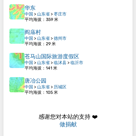
华东
中国
>
山东省
>
枣庄市
平均海拔
：359 米
阎庙村
中国
>
山东省
>
德州市
平均海拔
：29 米
苍马山国际旅游度假区
中国
>
山东省
>
临沭县
>
临沂市
平均海拔
：141 米
唐冶公园
中国
>
山东省
>
历城区
平均海拔
：105 米
感谢您对本站的支持 ❤️
做捐献