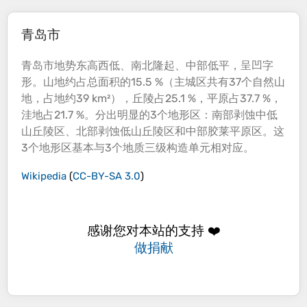
青岛市
青岛市地势东高西低、南北隆起、中部低平，呈凹字
形。山地约占总面积的15.5 %（主城区共有37个自然山
地，占地约39 km²），丘陵占25.1 %，平原占37.7 %，
洼地占21.7 %。
分出明显的3个地形区
：南部剥蚀中低
山丘陵区、北部剥蚀低山丘陵区和中部胶莱平原区。
这
3个地形区基本与3个地质三级构造单元相对应
。
Wikipedia
(
CC-BY-SA 3.0
)
感谢您对本站的支持 ❤️
做捐献