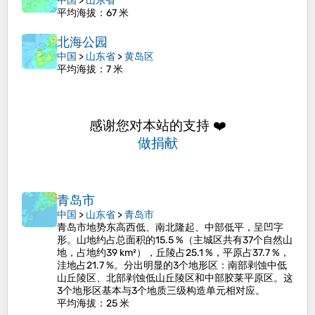
中国
>
山东省
平均海拔
：67 米
北海公园
中国
>
山东省
>
黄岛区
平均海拔
：7 米
感谢您对本站的支持 ❤️
做捐献
青岛市
中国
>
山东省
>
青岛市
青岛市地势东高西低、南北隆起、中部低平，呈凹字
形。山地约占总面积的15.5 %（主城区共有37个自然山
地，占地约39 km²），丘陵占25.1 %，平原占37.7 %，
洼地占21.7 %。分出明显的3个地形区：南部剥蚀中低
山丘陵区、北部剥蚀低山丘陵区和中部胶莱平原区。这
3个地形区基本与3个地质三级构造单元相对应。
平均海拔
：25 米