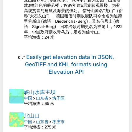
龙山路17号。海拔98米，1984年开辟为公园，山顶修
建3幢红色的蘑菇楼，1989年建6层旋转观景楼，为登
高观赏青岛建筑及海景的佳处。 信号山原名“龙山”（俗
称“大石头山”），德国租借时期以舰队司令命名为迪德
里希斯山 (德語：Diederichs-Berg)，又名信号山 (德
語：Signal-Berg)，日本占领时期更名为神尾山，1922
年，中国政府接收青岛后，定名为信号山。
平均海拔
：24 米
👉
Easily
get elevation data in JSON,
GeoTIFF and KML formats
using
Elevation API
峡山水库主坝
中国
>
山东省
>
坊子区
平均海拔
：35 米
北山口
中国
>
山东省
>
枣庄市
平均海拔
：275 米