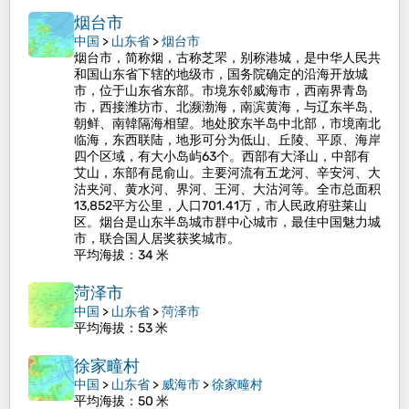
烟台市
中国
>
山东省
>
烟台市
烟台市，简称烟，古称芝罘，别称港城，是中华人民共
和国山东省下辖的地级市，国务院确定的沿海开放城
市，位于山东省东部。市境东邻威海市，西南界青岛
市，西接潍坊市、北濒渤海，南滨黄海，与辽东半岛、
朝鲜、南韓隔海相望。地处胶东半岛中北部，市境南北
临海，东西联陆，地形可分为低山、丘陵、平原、海岸
四个区域，有大小岛屿63个。西部有大泽山，中部有
艾山，东部有昆俞山。主要河流有五龙河、辛安河、大
沽夹河、黄水河、界河、王河、大沽河等。全市总面积
13,852平方公里，人口701.41万，市人民政府驻莱山
区。烟台是山东半岛城市群中心城市，最佳中国魅力城
市，联合国人居奖获奖城市。
平均海拔
：34 米
菏泽市
中国
>
山东省
>
菏泽市
平均海拔
：53 米
徐家疃村
中国
>
山东省
>
威海市
>
徐家疃村
平均海拔
：50 米