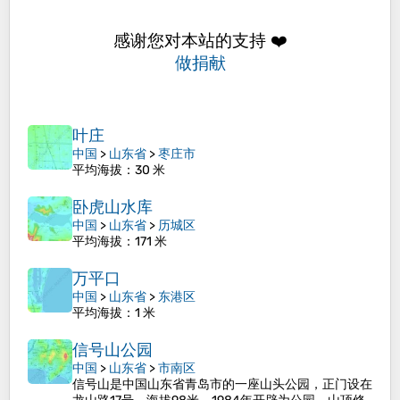
感谢您对本站的支持 ❤️
做捐献
叶庄
中国
>
山东省
>
枣庄市
平均海拔
：30 米
卧虎山水库
中国
>
山东省
>
历城区
平均海拔
：171 米
万平口
中国
>
山东省
>
东港区
平均海拔
：1 米
信号山公园
中国
>
山东省
>
市南区
信号山是中国山东省青岛市的一座山头公园，正门设在