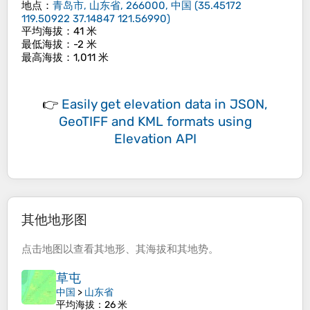
地点
：
青岛市, 山东省, 266000, 中国
(
35.45172
119.50922 37.14847 121.56990
)
平均海拔
：41 米
最低海拔
：-2 米
最高海拔
：1,011 米
👉
Easily
get elevation data in JSON,
GeoTIFF and KML formats
using
Elevation API
其他地形图
点击
地图
以查看其
地形
、其
海拔
和其
地势
。
草屯
中国
>
山东省
平均海拔
：26 米