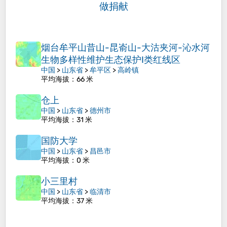
做捐献
烟台牟平山昔山-昆嵛山-大沽夹河-沁水河
生物多样性维护生态保护I类红线区
中国
>
山东省
>
牟平区
>
高岭镇
平均海拔
：66 米
仓上
中国
>
山东省
>
德州市
平均海拔
：31 米
国防大学
中国
>
山东省
>
昌邑市
平均海拔
：0 米
小三里村
中国
>
山东省
>
临清市
平均海拔
：37 米