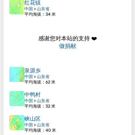
红花镇
中国
>
山东省
平均海拔
：34 米
感谢您对本站的支持 ❤️
做捐献
泉源乡
中国
>
山东省
平均海拔
：62 米
中鸭村
中国
>
山东省
平均海拔
：32 米
峡山区
中国
>
山东省
平均海拔
：40 米