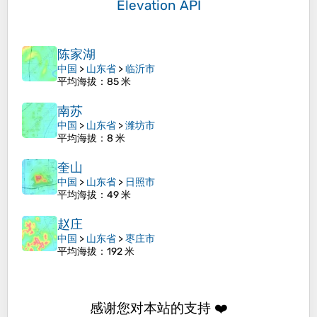
Elevation API
陈家湖
中国
>
山东省
>
临沂市
平均海拔
：85 米
南苏
中国
>
山东省
>
潍坊市
平均海拔
：8 米
奎山
中国
>
山东省
>
日照市
平均海拔
：49 米
赵庄
中国
>
山东省
>
枣庄市
平均海拔
：192 米
感谢您对本站的支持 ❤️